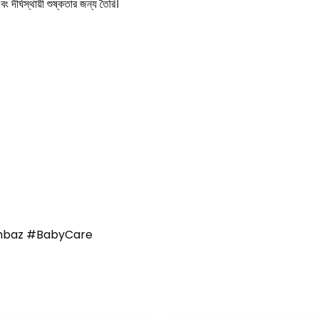
দীর্ঘস্থায়ী শুষ্কতার জন্য তৈরি।
mbaz #BabyCare