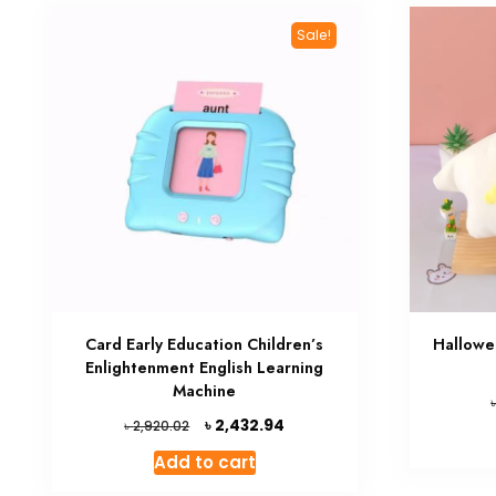
Sale!
Card Early Education Children’s
Hallowe
Enlightenment English Learning
Machine
Original
Current
৳
2,432.94
৳
2,920.02
price
price
Add to cart
was:
is:
৳ 2,920.02.
৳ 2,432.94.