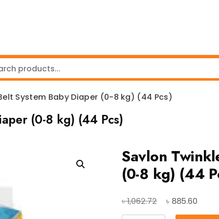
Belt System Baby Diaper (0-8 kg) (44 Pcs)
aper (0-8 kg) (44 Pcs)
Savlon Twinkl
(0-8 kg) (44 P
Original
Curre
৳
৳
1,062.72
885.60
price
price