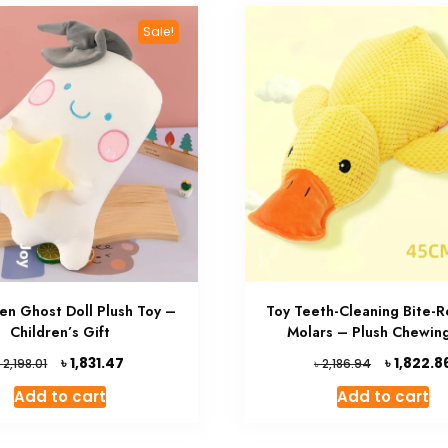
Sale!
en Ghost Doll Plush Toy –
Toy Teeth-Cleaning Bite-R
Children’s Gift
Molars – Plush Chewin
Original
Current
Original
৳
৳
1,831.47
1,822.8
৳
৳
2,198.01
2,186.94
price
price
price
Add to cart
Add to cart
was:
is:
was:
৳ 2,198.01.
৳ 1,831.47.
৳ 2,186.94.