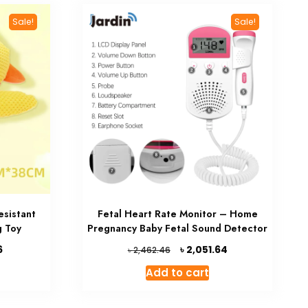
Sale!
Sale!
esistant
Fetal Heart Rate Monitor – Home
g Toy
Pregnancy Baby Fetal Sound Detector
Current
Original
Current
৳
6
2,051.64
৳
2,462.46
price
price
price
Add to cart
is:
was:
is:
৳ 1,822.86.
৳ 2,462.46.
৳ 2,051.64.