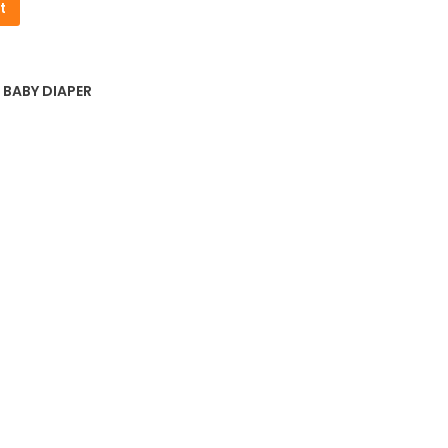
t
60.
,
BABY DIAPER