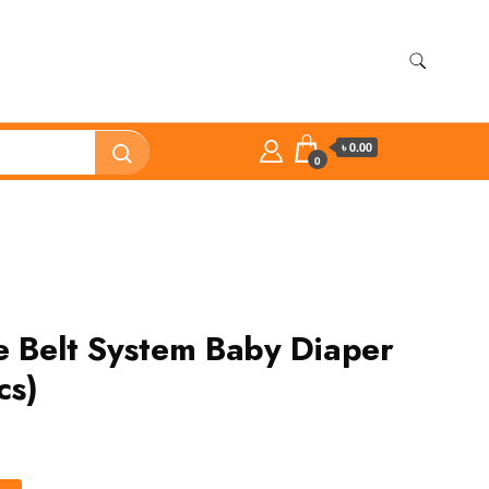
৳ 0.00
0
e Belt System Baby Diaper
cs)
nt