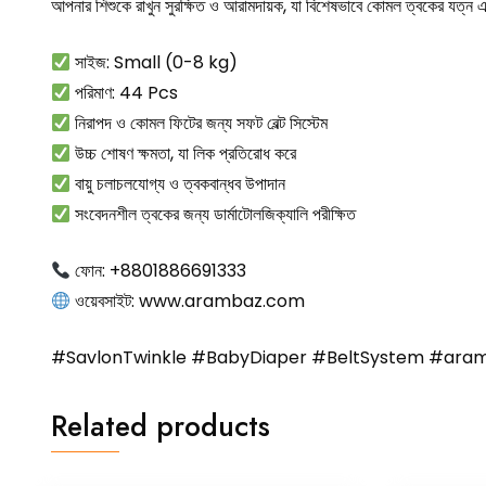
আপনার শিশুকে রাখুন সুরক্ষিত ও আরামদায়ক, যা বিশেষভাবে কোমল ত্বকের যত্ন এবং 
সাইজ: Small (0-8 kg)
পরিমাণ: 44 Pcs
নিরাপদ ও কোমল ফিটের জন্য সফট বেল্ট সিস্টেম
উচ্চ শোষণ ক্ষমতা, যা লিক প্রতিরোধ করে
বায়ু চলাচলযোগ্য ও ত্বকবান্ধব উপাদান
সংবেদনশীল ত্বকের জন্য ডার্মাটোলজিক্যালি পরীক্ষিত
ফোন: +8801886691333
ওয়েবসাইট:
www.arambaz.com
#SavlonTwinkle #BabyDiaper #BeltSystem #ara
Related products