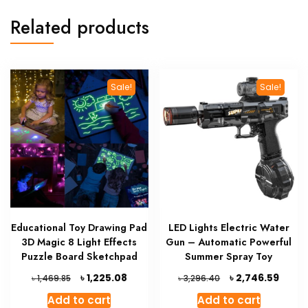
Related products
Sale!
Sale!
Educational Toy Drawing Pad
LED Lights Electric Water
3D Magic 8 Light Effects
Gun – Automatic Powerful
Puzzle Board Sketchpad
Summer Spray Toy
Original
Current
Original
Curre
৳
৳
1,225.08
2,746.59
৳
৳
1,469.85
3,296.40
price
price
price
price
Add to cart
Add to cart
was:
is:
was:
is: