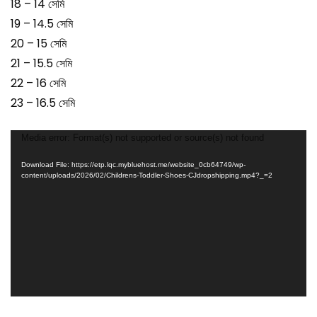
18 – 14 সেমি
19 – 14.5 সেমি
20 – 15 সেমি
21 – 15.5 সেমি
22 – 16 সেমি
23 – 16.5 সেমি
Video
Media error: Format(s) not supported or source(s) not found
Player
Download File: https://etp.lqc.mybluehost.me/website_0cb64749/wp-
content/uploads/2026/02/Childrens-Toddler-Shoes-CJdropshipping.mp4?_=2