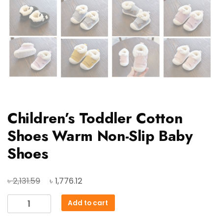
Children’s Toddler Cotton
Shoes Warm Non-Slip Baby
Shoes
Original
Current
৳
৳
2,131.59
1,776.12
price
price
Children's
Add to cart
was:
is:
Toddler