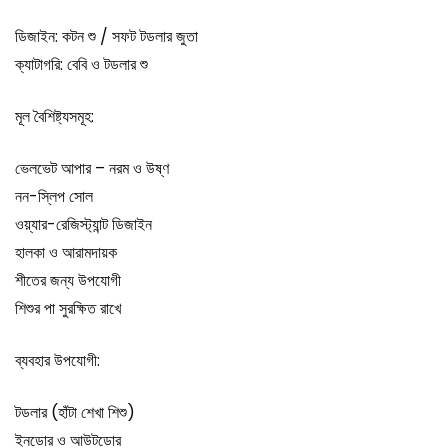
ডিজাইন: কটন শু / সফট টডলার জুতা
ক্যাটাগরি: বেবি ও টডলার শু
মূল বৈশিষ্ট্যসমূহ:
ভেলভেট আপার – নরম ও উষ্ণ
নন-স্লিপ সোল
ওয়্যার-রেজিস্ট্যান্ট ডিজাইন
হালকা ও আরামদায়ক
শীতের জন্য উপযোগী
শিশুর পা সুরক্ষিত রাখে
ব্যবহার উপযোগী:
টডলার (হাঁটা শেখা শিশু)
ইনডোর ও আউটডোর