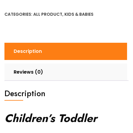
৳ 2,131.59.
৳ 1,776.12.
Cotton
Shoes
CATEGORIES:
ALL PRODUCT
,
KIDS & BABIES
Warm
Non-
Slip
Baby
Shoes
Description
quantity
Reviews (0)
Description
Children’s Toddler