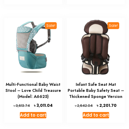
৳ 1,469.85.
৳ 1,225.08.
৳ 3,296.40.
৳ 2,74
Sale!
Sale!
Multi-Functional Baby Waist
Infant Safe Seat Mat
Stool – Love Child Treasure
Portable Baby Safety Seat –
(Model: A6625)
Thickened Sponge Version
Original
Current
Original
Curre
৳
৳
3,011.04
2,201.70
৳
৳
3,613.74
2,642.04
price
price
price
price
Add to cart
Add to cart
was:
is:
was:
is:
৳ 3,613.74.
৳ 3,011.04.
৳ 2,642.04.
৳ 2,201