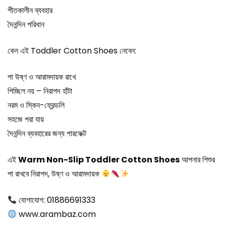
শীতকালীন ব্যবহার
দৈনন্দিন পরিধান
কেন এই Toddler Cotton Shoes নেবেন:
পা উষ্ণ ও আরামদায়ক রাখে
পিচ্ছিল নয় – নিরাপদ হাঁটা
নরম ও স্কিন-ফ্রেন্ডলি
সহজে পরা যায়
দৈনন্দিন ব্যবহারের জন্য পারফেক্ট
এই
Warm Non-Slip Toddler Cotton Shoes
আপনার শিশুর
পা রাখবে নিরাপদ, উষ্ণ ও আরামদায়ক
যোগাযোগ: 01886691333
www.arambaz.com