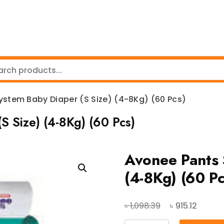
ystem Baby Diaper (S Size) (4-8Kg) (60 Pcs)
 Size) (4-8Kg) (60 Pcs)
Avonee Pants 
(4-8Kg) (60 Pc
Original
Curren
৳
৳
1,098.39
915.12
price
price