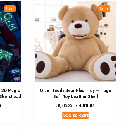
Sale!
Sale!
d 3D Magic
Giant Teddy Bear Plush Toy – Huge
 Sketchpad
Soft Toy Leather Shell
Current
Original
Current
৳
8
4,511.64
৳
5,413.23
price
price
price
Add to cart
is:
was:
is:
৳ 1,225.08.
৳ 5,413.23.
৳ 4,511.64.