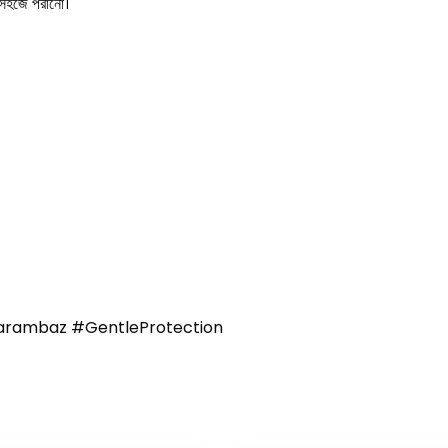
ং সহজে পরানো।
rambaz #GentleProtection