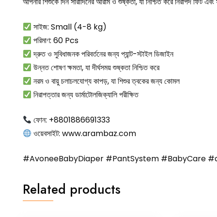
আপনার শিশুকে দিন সারাদিনের আরাম ও শুষ্কতা, যা নিশ্চিত করে নিরাপদ ফিট এব
সাইজ: Small (4-8 kg)
পরিমাণ: 60 Pcs
দ্রুত ও সুবিধাজনক পরিবর্তনের জন্য প্যান্ট-স্টাইল ডিজাইন
উন্নত শোষণ ক্ষমতা, যা দীর্ঘসময় শুষ্কতা নিশ্চিত করে
নরম ও বায়ু চলাচলযোগ্য কাপড়, যা শিশুর ত্বকের জন্য কোমল
নিরাপত্তার জন্য ডার্মাটোলজিক্যালি পরীক্ষিত
ফোন: +8801886691333
ওয়েবসাইট:
www.arambaz.com
#AvoneeBabyDiaper #PantSystem #BabyCare #a
Related products