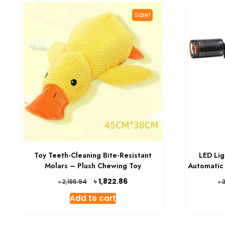
Sale!
Toy Teeth-Cleaning Bite-Resistant
LED Lig
Molars – Plush Chewing Toy
Automatic
Original
Current
৳
1,822.86
৳
৳
2,186.94
price
price
Add to cart
was:
is:
৳ 2,186.94.
৳ 1,822.86.