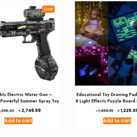
Sale!
hts Electric Water Gun –
Educational Toy Drawing Pa
 Powerful Summer Spray Toy
8 Light Effects Puzzle Board
Original
Current
Original
৳
৳
2,746.59
1,225.0
৳
3,296.40
1,469.85
price
price
price
Add to cart
Add to cart
was:
is:
was:
৳ 3,296.40.
৳ 2,746.59.
৳ 1,469.85.