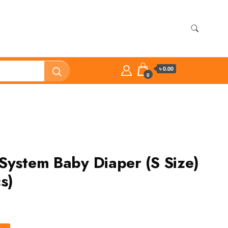
৳ 0.00
0
System Baby Diaper (S Size)
s)
t