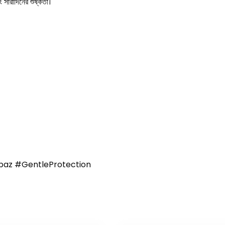
 সারাদিনের শুষ্কতা।
az #GentleProtection