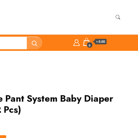
৳ 0.00
0
e Pant System Baby Diaper
 Pcs)