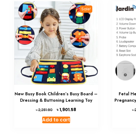
Sale!
New Busy Book Children’s Busy Board –
Fetal H
Dressing & Buttoning Learning Toy
Pregnancy
Original
Current
৳
1,901.58
৳
৳
2,281.90
price
price
Add to cart
was:
is:
৳ 2,281.90.
৳ 1,901.58.