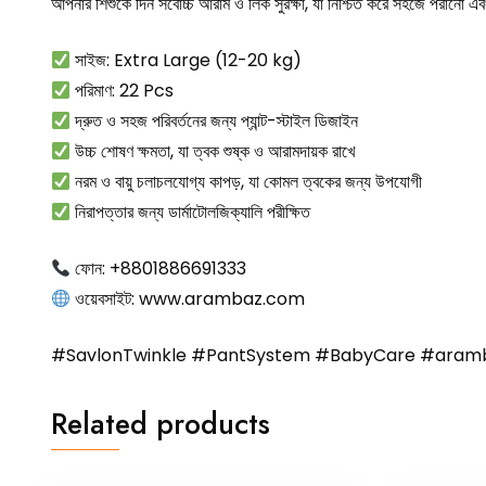
আপনার শিশুকে দিন সর্বোচ্চ আরাম ও লিক সুরক্ষা, যা নিশ্চিত করে সহজে পরানো এবং
সাইজ: Extra Large (12-20 kg)
পরিমাণ: 22 Pcs
দ্রুত ও সহজ পরিবর্তনের জন্য প্যান্ট-স্টাইল ডিজাইন
উচ্চ শোষণ ক্ষমতা, যা ত্বক শুষ্ক ও আরামদায়ক রাখে
নরম ও বায়ু চলাচলযোগ্য কাপড়, যা কোমল ত্বকের জন্য উপযোগী
নিরাপত্তার জন্য ডার্মাটোলজিক্যালি পরীক্ষিত
ফোন: +8801886691333
ওয়েবসাইট:
www.arambaz.com
#SavlonTwinkle #PantSystem #BabyCare #aramb
Related products