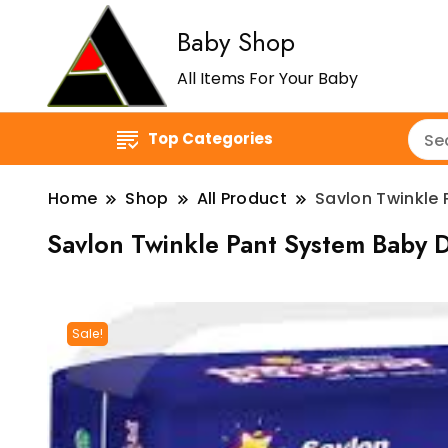
Baby Shop
All Items For Your Baby
Top Categories
Home
Shop
All Product
Savlon Twinkle 
Savlon Twinkle Pant System Baby Di
Sale!