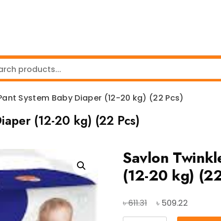
Pant System Baby Diaper (12-20 kg) (22 Pcs)
aper (12-20 kg) (22 Pcs)
Savlon Twinkl
(12-20 kg) (22
Original
Current
৳
৳
611.31
509.22
price
price