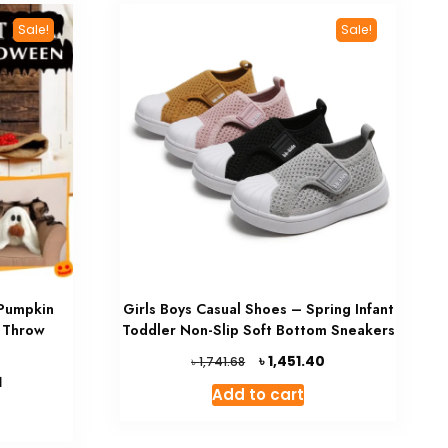
Sale!
Sale!
Pumpkin
Girls Boys Casual Shoes – Spring Infant
h Throw
Toddler Non-Slip Soft Bottom Sneakers
Original
Current
৳
1,451.40
৳
1,741.68
price
price
Current
1
Add to cart
was:
is:
price
৳ 1,741.68.
৳ 1,451.40.
is:
৳ 1,952.01.