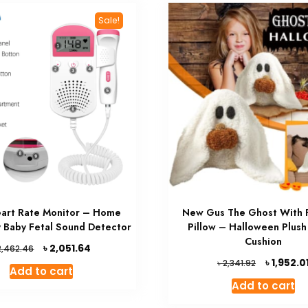
Sale!
eart Rate Monitor – Home
New Gus The Ghost With 
 Baby Fetal Sound Detector
Pillow – Halloween Plus
Cushion
Original
Current
৳
2,051.64
2,462.46
price
price
Original
৳
1,952.0
৳
2,341.92
Add to cart
was:
is:
price
Add to cart
৳ 2,462.46.
৳ 2,051.64.
was:
৳ 2,341.92.