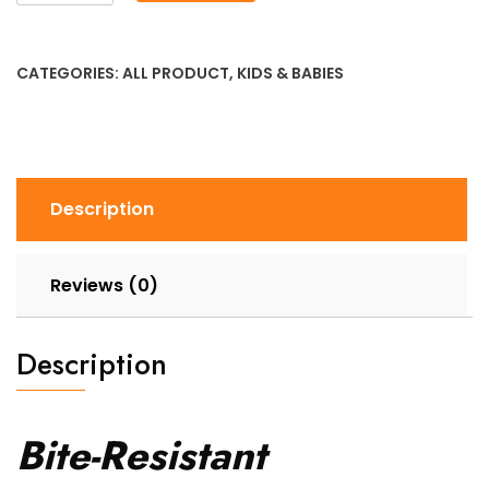
Resistant
৳ 1,552.26.
৳ 1,293.96.
Interactive
Pet
CATEGORIES:
ALL PRODUCT
,
KIDS & BABIES
Dog
Toy
–
Plush
Stuffed
Description
Animal
quantity
Reviews (0)
Description
Bite-Resistant