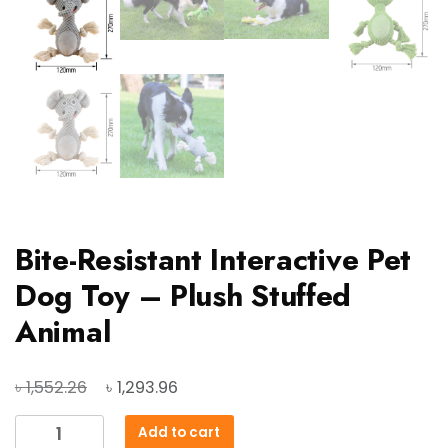
Bite-Resistant Interactive Pet
Dog Toy – Plush Stuffed
Animal
Original
Current
৳
৳
1,552.26
1,293.96
price
price
Bite-
Add to cart
was:
is: