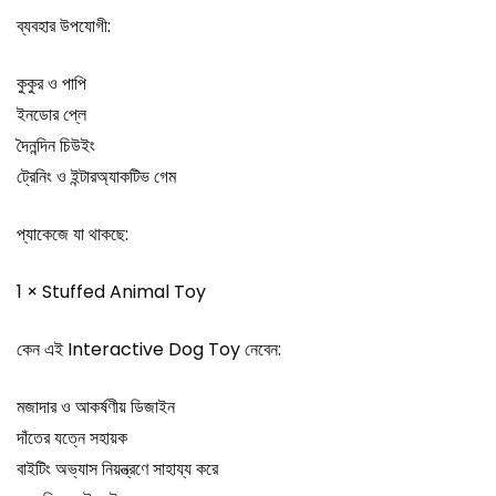
ব্যবহার উপযোগী:
কুকুর ও পাপি
ইনডোর প্লে
দৈনন্দিন চিউইং
ট্রেনিং ও ইন্টারঅ্যাকটিভ গেম
প্যাকেজে যা থাকছে:
1 × Stuffed Animal Toy
কেন এই Interactive Dog Toy নেবেন:
মজাদার ও আকর্ষণীয় ডিজাইন
দাঁতের যত্নে সহায়ক
বাইটিং অভ্যাস নিয়ন্ত্রণে সাহায্য করে